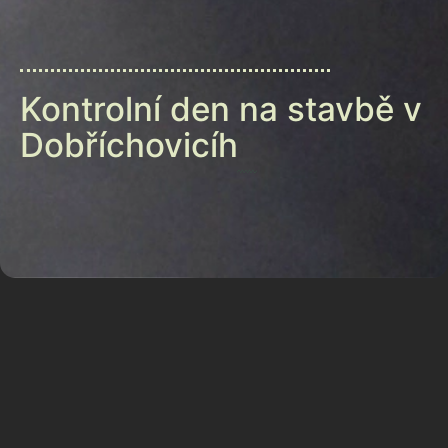
Kontrolní den na stavbě v
Dobříchovicíh
Stávající objekt původně prvorepublikového
penzionu slouží v současnosti jako domov pro
seniory. Požadavkem investora je rozšíření
kapacity stávajícího objektu.
Navržená přístavba stávajícího objektu se svým
výrazem – jednoduchá hmota s funkčním
členěním fasády společně s použitými materiály
(pohledový beton) – záměrně odlišuje od