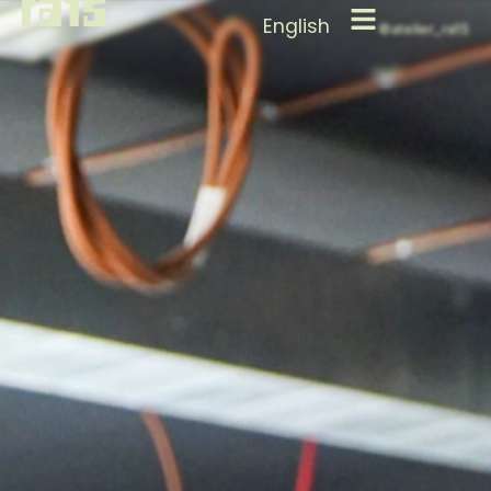
English
©atelier_ra15