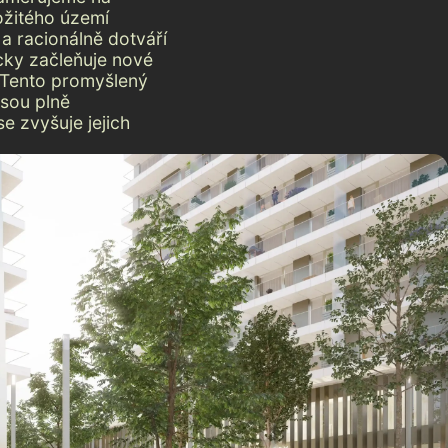
ožitého území
 a racionálně dotváří
cky začleňuje nové
. Tento promyšlený
jsou plně
e zvyšuje jejich