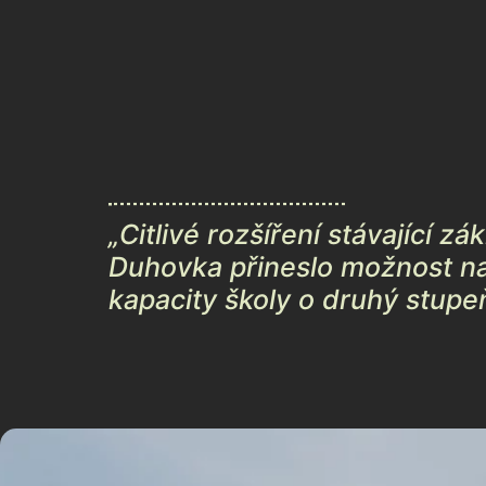
„Citlivé rozšíření stávající zá
Duhovka přineslo možnost n
kapacity školy o druhý stupe