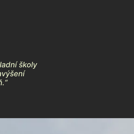
kladní školy
avýšení
ň.“