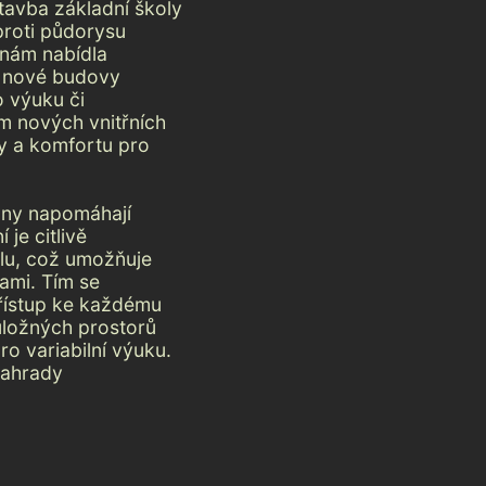
stavba základní školy
proti půdorysu
 nám nabídla
 a nové budovy
o výuku či
em nových vnitřních
ty a komfortu pro
ebny napomáhají
 je citlivě
lu, což umožňuje
dami. Tím se
přístup ke každému
úložných prostorů
o variabilní výuku.
zahrady