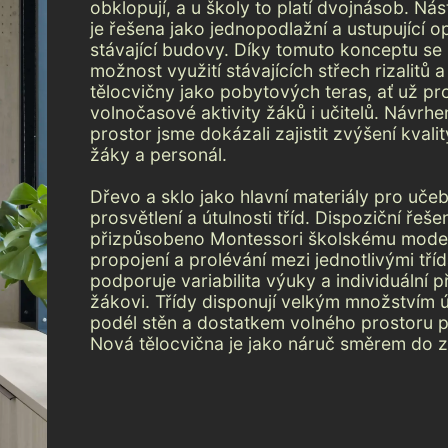
obklopují, a u školy to platí dvojnásob. Ná
je řešena jako jednopodlažní a ustupující o
stávající budovy. Díky tomuto konceptu se
možnost využití stávajících střech rizalitů
tělocvičny jako pobytových teras, ať už pr
volnočasové aktivity žáků i učitelů. Návrh
prostor jsme dokázali zajistit zvýšení kvali
žáky a personál.
Dřevo a sklo jako hlavní materiály pro uč
prosvětlení a útulnosti tříd. Dispoziční řešení
přizpůsobeno Montessori školskému mode
propojení a prolévání mezi jednotlivými tří
podporuje variabilita výuky a individuální 
žákovi. Třídy disponují velkým množstvím 
podél stěn a dostatkem volného prostoru pr
Nová tělocvična je jako náruč směrem do 