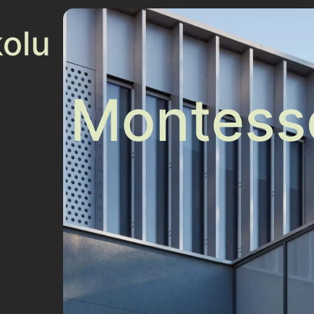
kolu
Montess