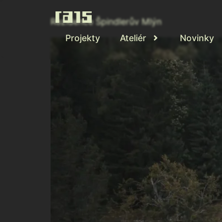
Rezidence Špindlerův Mlýn
Projekty
Ateliér
Novinky