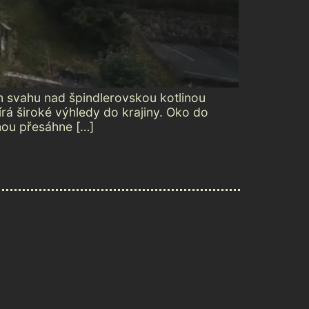
m svahu nad špindlerovskou kotlinou
írá široké výhledy do krajiny. Oko do
rmou přesáhne […]