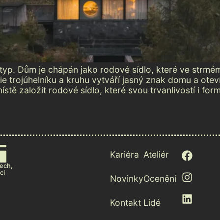
typ. Dům je chápán jako rodové sídlo, které ve strmé
ie trojúhelníku a kruhu vytváří jasný znak domu a otev
stě založit rodové sídlo, které svou trvanlivostí i fo
Kariéra
Ateliér
ech,
ci
Novinky
Ocenění
Kontakt
Lidé