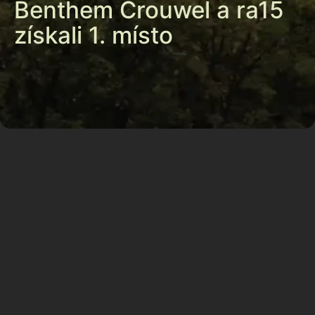
Benthem Crouwel a ra15
získali 1. místo
Ve spolupráci s nizozemským ateliérem Benthem
Crouwel Architects jsme zvítězili v mezinárodní
architektonické a urbanistické soutěži, kterou
vyhlásila investiční skupina Penta Real Estate na
projekt Rezidence Nádraží Žižkov. Ze 160
registrovaných týmů do soutěže, týkající se
jednoho z největších rozvojových území v širším
centru Prahy, postoupilo 43 českých i
zahraničních konkurentů. Mezi nimi porota a
klient vybrala náš návrh založený na
maximalizaci veřejných prostranství formou
parku a jeho vymezením pomocí rozmanité
hmoty residenčního bloku.