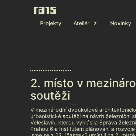
Projekty
Ateliér
Novinky
2. místo v mezinár
soutěži
V mezinárodní dvoukolové architektonick
urbanistické soutěži na návrh železniční s
Veleslavín, kterou vyhlásila Správa železn
Prahou 6 a Institutem plánování a rozvoje 
jsme se z 22 účastníků umístili na 2. místě