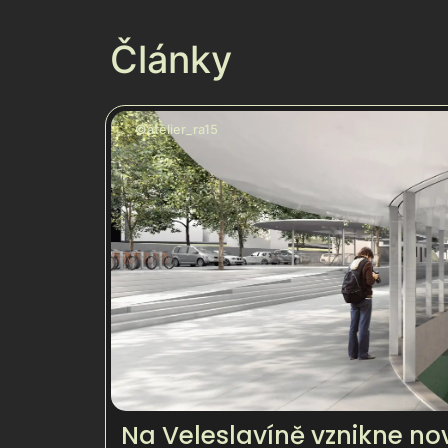
Články
©atelier_ra15
Na Veleslavíně vznikne no