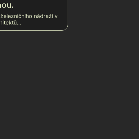
hou.
železničního nádraží v
hitektů…
STARŠÍ
NOVĚJŠ
TOP 100 ARCHITECT+
Nominace na cenu ČKA – hotel Urban Crem
Kariéra
Ateliér
ech,
ci
Novinky
Ocenění