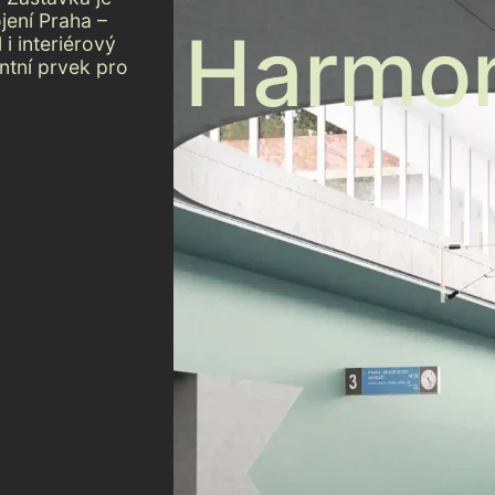
jení Praha –
Harmo
i interiérový
antní prvek pro