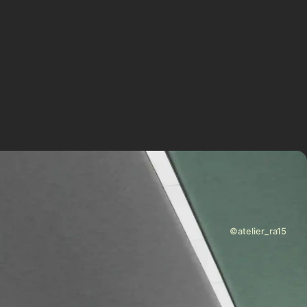
©atelier_ra15