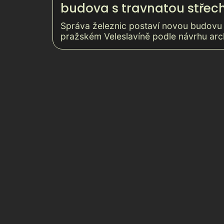
budova s travnatou střec
Správa železnic postaví novou budovu 
pražském Veleslavíně podle návrhu arc
Odvaha v nápad
úspěch v realiza