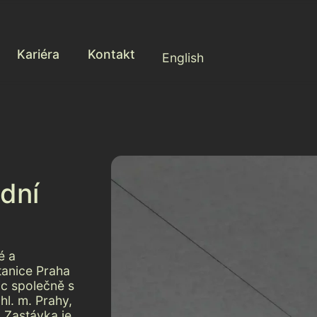
Kariéra
Kontakt
English
odní
é a
tanice Praha
ic společně s
hl. m. Prahy,
. Zastávka je