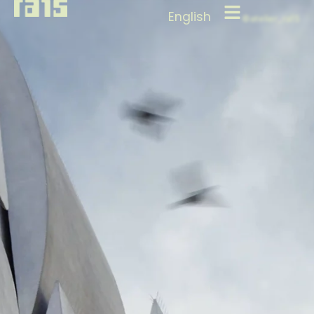
English
©atelier_ra15