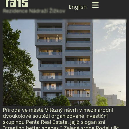
English
Rezidence Nádraží Žižkov
Příroda ve městě Vítězný návrh v mezinárodní
dvoukolové soutěži organizované investiční
skupinou Penta Real Estate, jejíž slogan zní
“creating better spaces.“ Zelené srdce Podél ulic