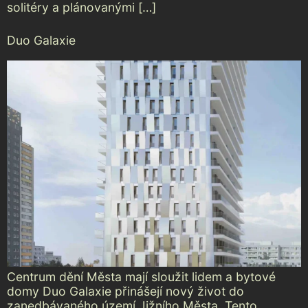
solitéry a plánovanými […]
Duo Galaxie
Centrum dění Města mají sloužit lidem a bytové
domy Duo Galaxie přinášejí nový život do
zanedbávaného území Jižního Města. Tento