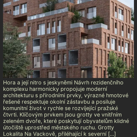
Hora a její nitro s jeskyněmi Návrh rezidenčního
komplexu harmonicky propojuje moderní
architekturu s přírodními prvky, výrazné hmotové
řešené respektuje okolní zástavbu a posiluje
komunitní život v rychle se rozvíjející pražské
čtvrti. Klíčovým prvkem jsou grotty ve vnitřním
zeleném dvoře, které poskytují obyvatelům klidné
útočiště uprostřed městského ruchu. Grotty
Lokalita Na Vackově, přiléhající k severní […]