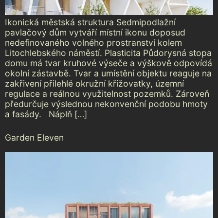
Ikonická městská struktura Sedmipodlažní
pavlačový dům vytváří místní ikonu doposud
nedefinovaného volného prostranství kolem
Litochlebského náměstí. Plasticita Půdorysná stopa
domu má tvar kruhové výseče a výškově odpovídá
okolní zástavbě. Tvar a umístění objektu reaguje na
zakřivení přilehlé okružní křižovatky, územní
regulace a reálnou využitelnost pozemků. Zároveň
předurčuje výslednou nekonvenční podobu hmoty
a fasády. Náplň […]
Garden Eleven