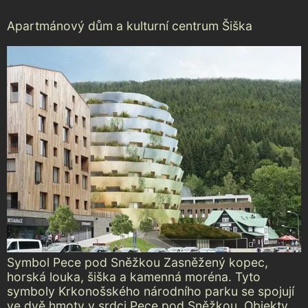
Apartmánový dům a kulturní centrum Šiška
Symbol Pece pod Sněžkou Zasněžený kopec,
horská louka, šiška a kamenná moréna. Tyto
symboly Krkonošského národního parku se spojují
ve dvě hmoty v srdci Pece pod Sněžkou. Objekty,