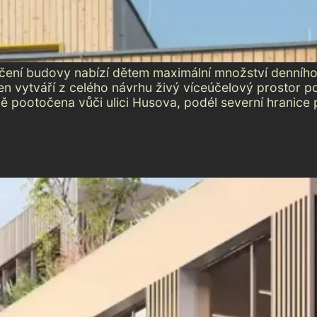
čení budovy nabízí dětem maximální množství denního
n vytváří z celého návrhu živý víceúčelový prostor po
ě pootočena vůči ulici Husova, podél severní hranice