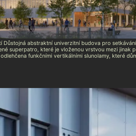
ůstojná abstraktní univerzitní budova pro setkávání
é superpatro, které je vloženou vrstvou mezi jinak pr
dlehčena funkčními vertikálními slunolamy, které dům z